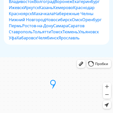
Владивосток
Волгоград
Воронеж
Екатеринбург
Ижевск
Иркутск
Казань
Кемерово
Краснодар
Красноярск
Махачкала
Набережные Челны
Нижний Новгород
Новосибирск
Омск
Оренбург
Пермь
Ростов-на-Дону
Самара
Саратов
Ставрополь
Тольятти
Томск
Тюмень
Ульяновск
Уфа
Хабаровск
Челябинск
Ярославль